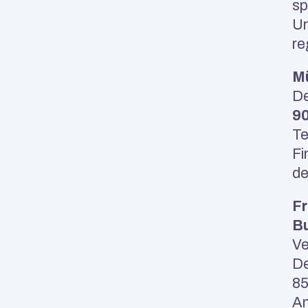
sp
Un
re
M
9
Te
Fi
de
Fr
Bu
Ve
De
85
An