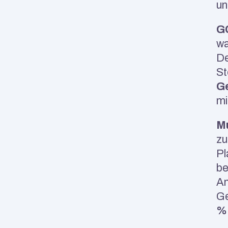
un
GC
wa
De
Ge
mi
Mu
zu
Pl
be
An
Ge
% 