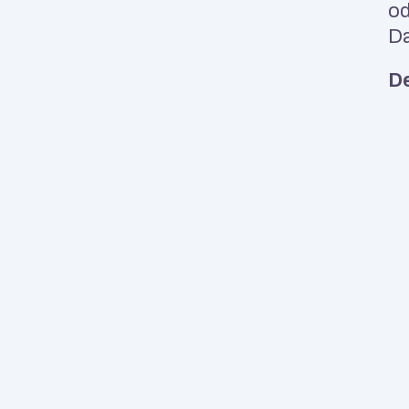
od
Da
De