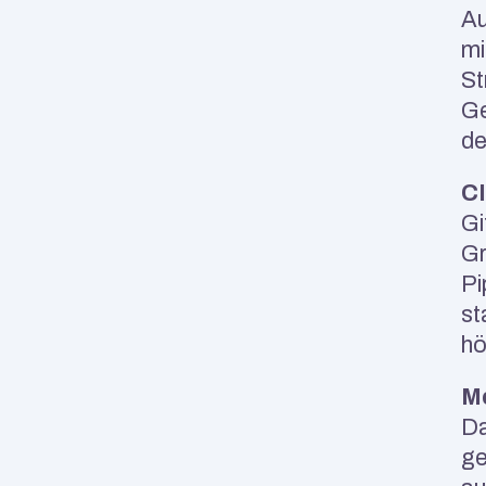
Au
mi
St
Ge
de
CI
Gi
Gr
Pi
st
hö
Mo
Da
ge