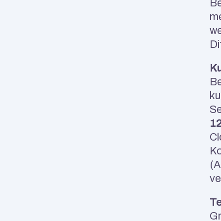
Be
me
we
Di
Ku
Be
ku
Se
1
Cl
Ko
(A
ve
Te
Gr