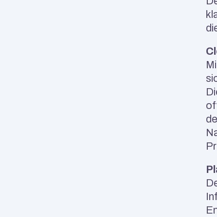
De
kl
di
Cl
Mi
si
Di
of
de
Na
Pr
Pl
De
In
En