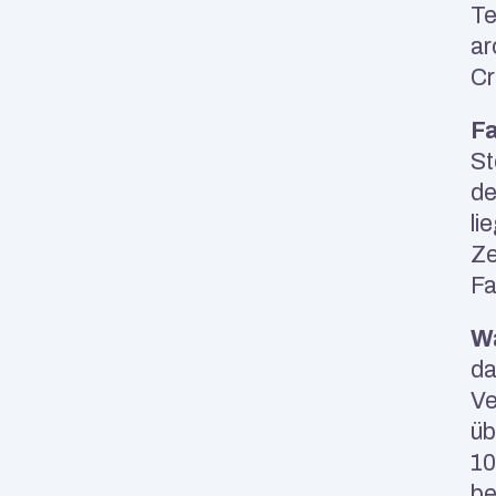
Te
ar
Cr
Fa
St
de
lie
Ze
Fa
Wa
da
Ve
üb
10
be