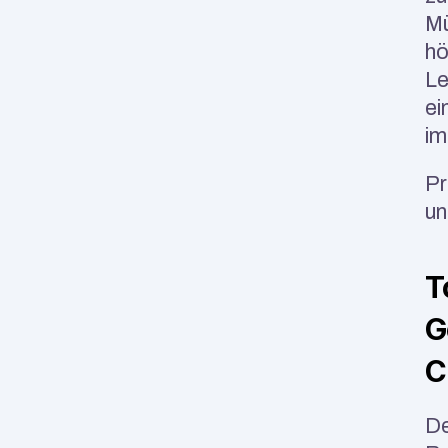
Mü
hö
Le
ei
im
Pr
un
T
G
C
De