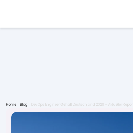
Services
Industries
Job 
Home
Blog
DevOps Engineer Gehalt Deutschland 2026 – Aktueller Repor