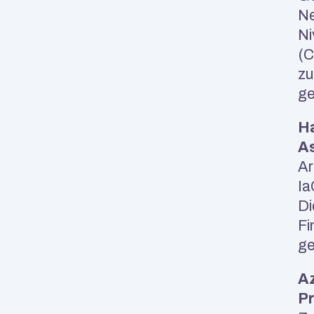
Ne
Ni
(C
zu
ge
Ha
As
Ar
Ia
Di
Fi
ge
Az
Pr