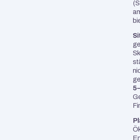
(S
am
bi
Si
ge
Sk
st
ni
5
Ge
Fi
Pl
Ök
En