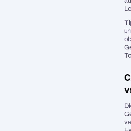
au
Lo
Ti
un
ob
Ge
To
C
v
Di
Ge
ve
He