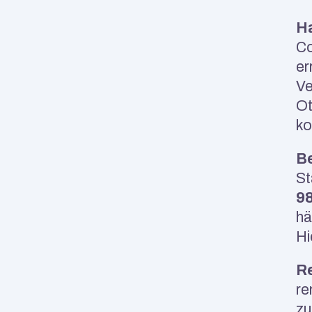
H
Co
er
Ve
Ot
ko
Be
St
9
hä
Hi
R
re
zu