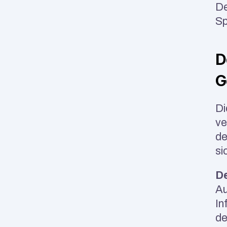
De
Sp
D
G
Di
ve
de
si
D
Au
In
de