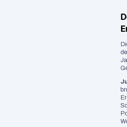
D
E
Di
de
Ja
Ge
Ju
br
Er
Sc
Po
We