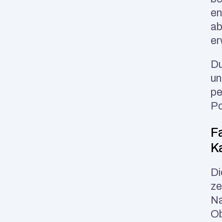
en
ab
er
Du
un
pe
Po
Fa
K
Di
ze
Na
Ob