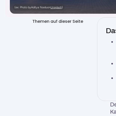
(ex: Photo by
Aditya Naidu
on
Unsplash
)
Themen auf dieser Seite
Da
De
Ka