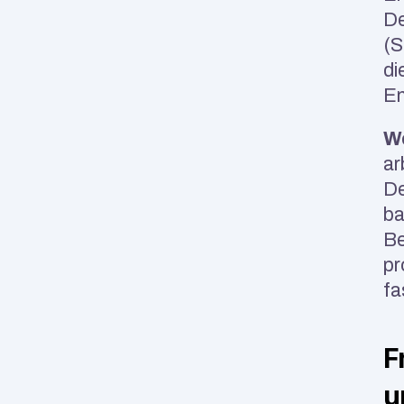
De
(S
di
En
We
ar
De
ba
Be
pr
fa
F
u