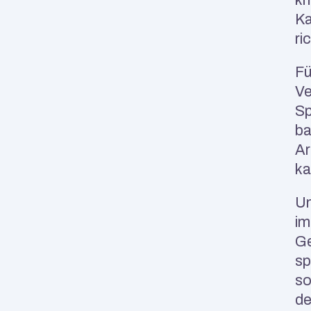
Ka
ri
Fü
Ve
Sp
ba
Ar
ka
Un
im
Ge
sp
so
de