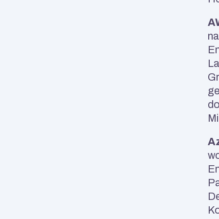
A
na
En
La
Gr
ge
do
Mi
Az
wo
En
Pa
De
Ko