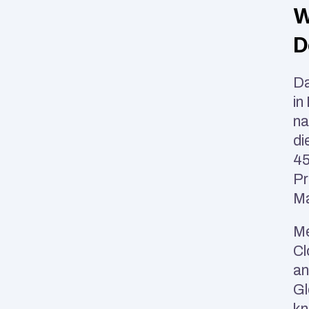
W
D
Da
in
na
di
45
Pr
Ma
Me
Cl
an
Gl
kn