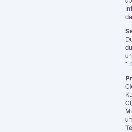
üb
In
da
Se
Du
du
un
1.
Pr
Cl
Ku
CI
Mi
um
Te