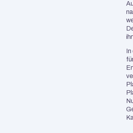
Au
na
we
De
ih
In
fü
En
ve
Pl
Pl
Nu
Ge
Ka