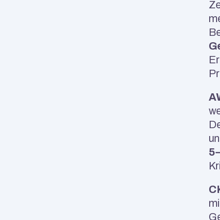
Ze
me
Be
Ge
Er
Pr
AW
we
De
5
Kr
CK
mi
Ge