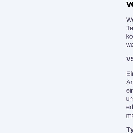
v
We
Te
ko
we
VS
Ei
An
ei
um
er
mo
T