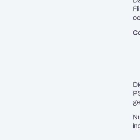
Da
Fl
od
Co
Di
PS
ge
Nu
in