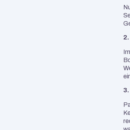
Nu
Se
Ge
2.
Im
Bo
We
ei
3.
Pa
Ke
re
wa