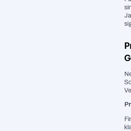
si
Ja
si
P
G
Ne
Sc
Ve
Pr
Fi
kl