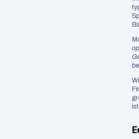
ty
Sp
Ba
Mo
op
Ge
be
Wi
Fi
gr
is
E