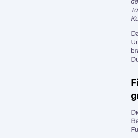
de
Ta
Ku
Da
Um
br
Du
F
g
Di
Be
Fu