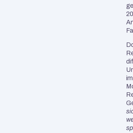
ge
20
An
Fa
Do
Re
di
Un
im
Mo
Re
Ge
si
we
sp