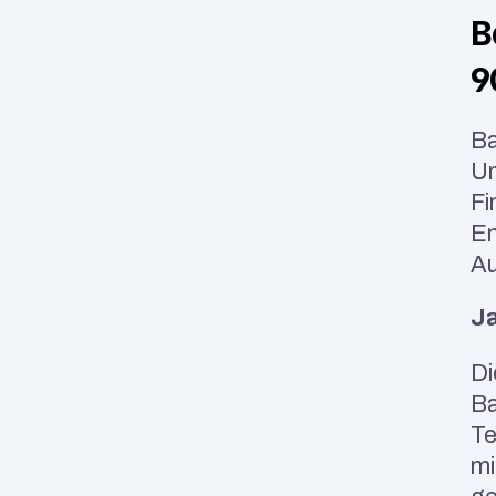
B
9
Ba
Un
Fi
En
Au
Ja
Di
Ba
Te
mi