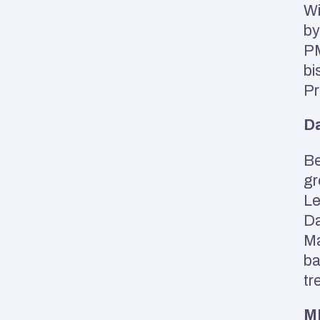
Wi
by
PM
bi
Pr
Da
Be
gr
Le
Da
Ma
ba
tr
ML