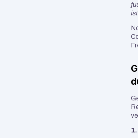
fu
is
No
Co
Fr
G
d
Ge
Re
ve
1.