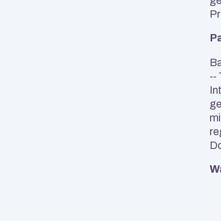
ge
Pr
Pa
Ba
--
In
ge
mi
re
Do
Wa