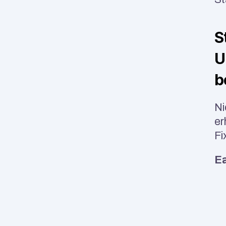
S
U
b
Ni
er
Fi
Ea