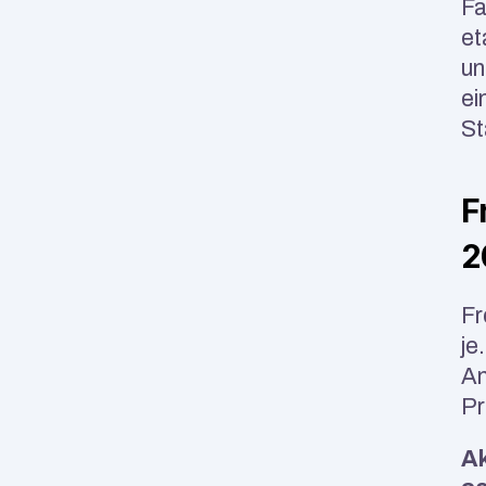
Fa
et
un
ei
St
F
2
Fr
je
An
Pr
Ak