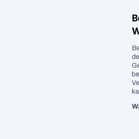
B
W
Be
de
Ge
be
Ve
ka
Wa