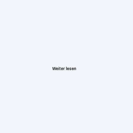
Java
NovaSearch
Associate Consultant 
(Fintech)
60.000
/ Jahr
1+ Years Experience
Remote
Full-Time
Weiter lesen
Associate