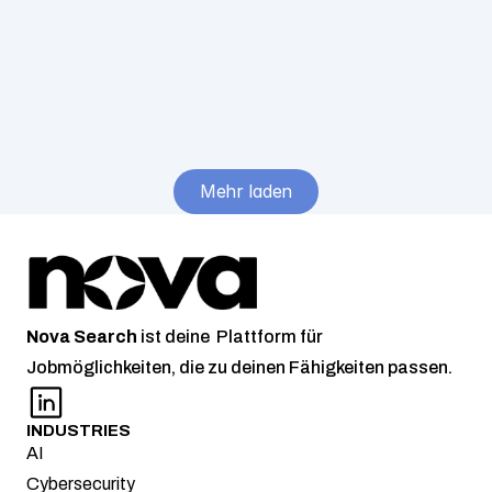
Nova Search
SAP Basis und Technologieberater
4+ Years Experience
Full-Time
Expert
60000
/ Jahr
Raum 
Lüneburg – 
Mehr laden
Remote
Nova
Search
 ist deine  Plattform für 
Jobmöglichkeiten, die zu deinen Fähigkeiten passen.
INDUSTRIES
AI
Cybersecurity