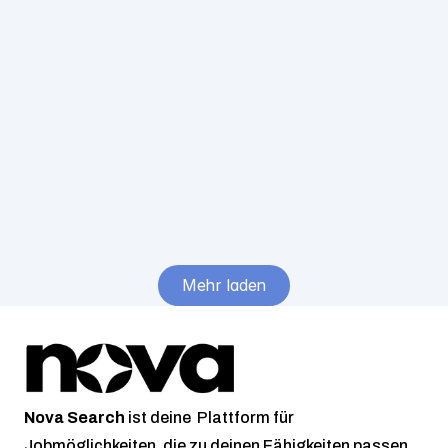
Leipzig, 
München oder 
Stuttgart – 
Hybrid
Nova Search
1st Level Support
1+ Years Experience
Full-Time
Associate
45000
/ Jahr
Lüneburg – 
Mehr laden
Hybrid
Nova
Search
 ist deine  Plattform für 
Jobmöglichkeiten, die zu deinen Fähigkeiten passen.