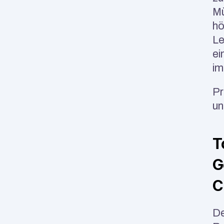
Mü
hö
Le
ei
im
Pr
un
T
G
C
De