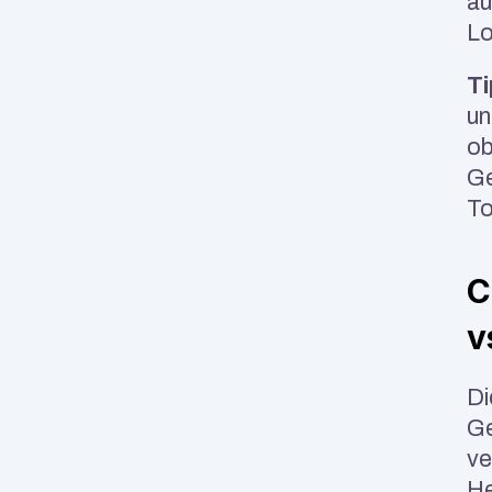
au
Lo
Ti
un
ob
Ge
To
C
v
Di
Ge
ve
He