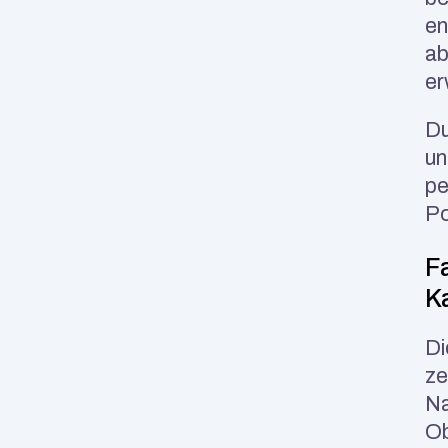
en
ab
er
Du
un
pe
Po
Fa
K
Di
ze
Na
Ob