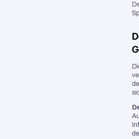
De
Sp
D
G
Di
ve
de
si
D
Au
In
de