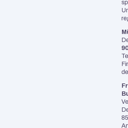
sp
Un
re
M
9
Te
Fi
de
Fr
Bu
Ve
De
85
An