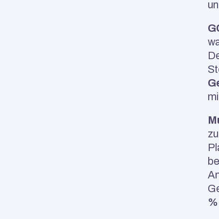
un
GC
wa
De
Ge
mi
Mu
zu
Pl
be
An
Ge
% 