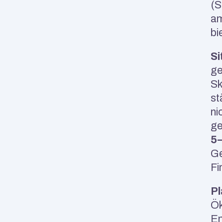
(S
am
bi
Si
ge
Sk
st
ni
5
Ge
Fi
Pl
Ök
En