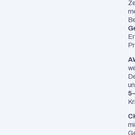
Ze
me
Be
Ge
Er
Pr
AW
we
De
5
Kr
CK
mi
Ge