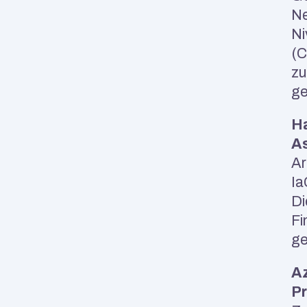
Ne
Ni
(C
zu
ge
Ha
As
Ar
Ia
Di
Fi
ge
Az
Pr