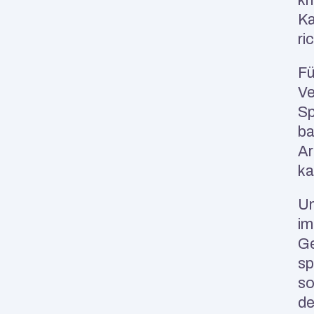
Ka
ri
Fü
Ve
Sp
ba
Ar
ka
Un
im
Ge
sp
so
de