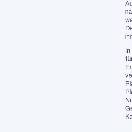
Au
na
we
De
ih
In
fü
En
ve
Pl
Pl
Nu
Ge
Ka