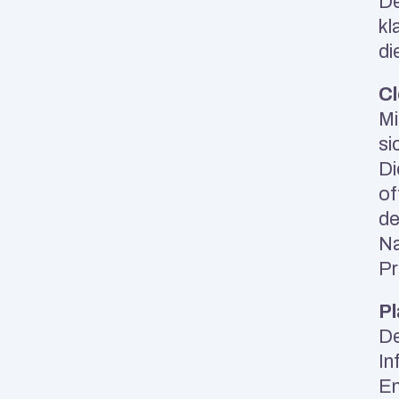
De
kl
di
Cl
Mi
si
Di
of
de
Na
Pr
Pl
De
In
En