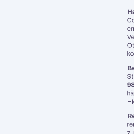
H
Co
er
Ve
Ot
ko
Be
St
9
hä
Hi
R
re
zu