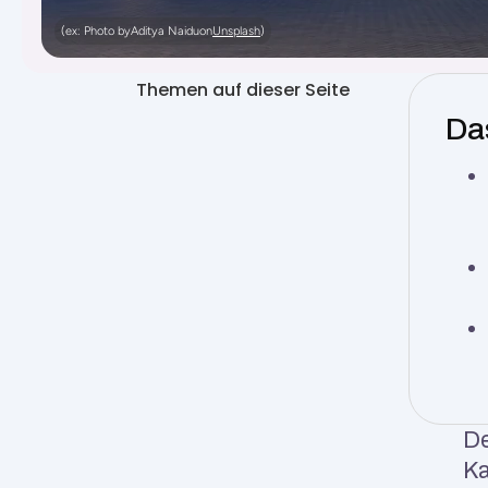
(ex: Photo by
Aditya Naidu
on
Unsplash
)
Themen auf dieser Seite
Da
De
Ka