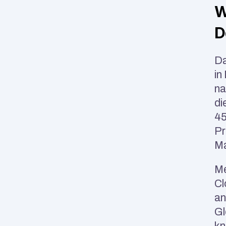
W
D
Da
in
na
di
45
Pr
Ma
Me
Cl
an
Gl
kn