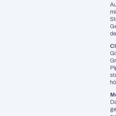
Au
mi
St
Ge
de
CI
Gi
Gr
Pi
st
hö
Mo
Da
ge