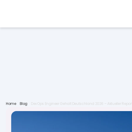
Services
Industries
Job 
Home
Blog
DevOps Engineer Gehalt Deutschland 2026 – Aktueller Repor