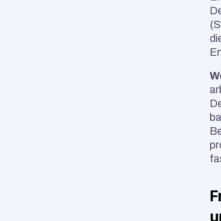
De
(S
di
En
We
ar
De
ba
Be
pr
fa
F
u