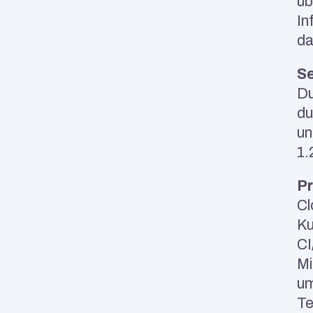
üb
In
da
Se
Du
du
un
1.
Pr
Cl
Ku
CI
Mi
um
Te