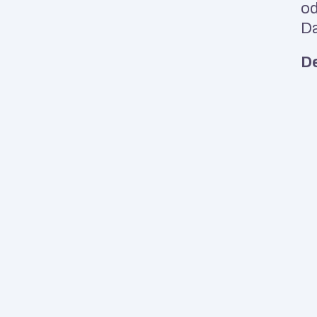
od
Da
De