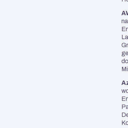
A
na
En
La
Gr
ge
do
Mi
Az
wo
En
Pa
De
Ko