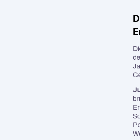
D
E
Di
de
Ja
Ge
Ju
br
Er
Sc
Po
We