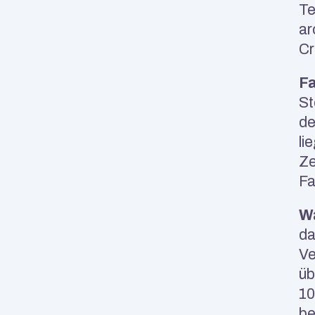
Te
ar
Cr
Fa
St
de
lie
Ze
Fa
Wa
da
Ve
üb
10
be