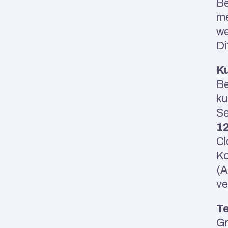
Be
me
we
Di
Ku
Be
ku
Se
1
Cl
Ko
(A
ve
Te
Gr