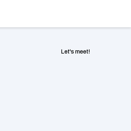
Jetzt Beratungsgespräch buchen
nguage
Let's meet!