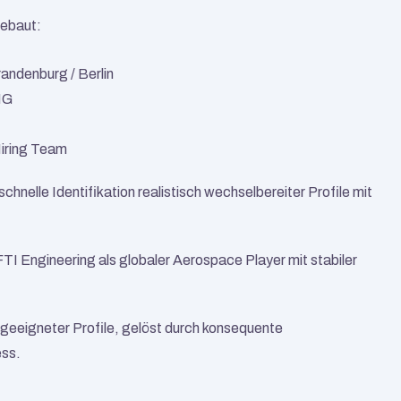
gebaut:
andenburg / Berlin
NG
Hiring Team
nelle Identifikation realistisch wechselbereiter Profile mit 
FTI Engineering als globaler Aerospace Player mit stabiler 
 geeigneter Profile, gelöst durch konsequente 
ess.