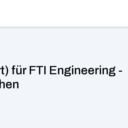
es
Job finden
Case Studies
Magazin
Über uns
Select La
) für FTI Engineering - 
chen