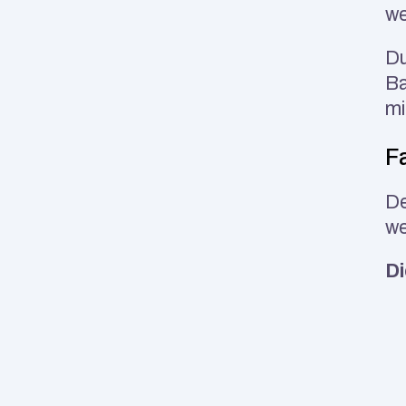
we
Du
Ba
mi
F
De
we
Di