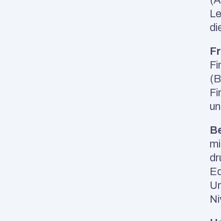
Le
di
Fr
Fi
(B
Fi
un
Be
mi
dr
Eq
Un
Ni