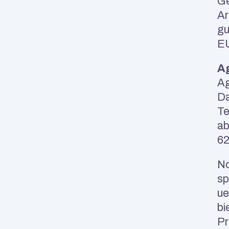
Ge
Ar
gu
E
Ag
Ag
Da
Te
ab
62
No
sp
ue
bi
Pr