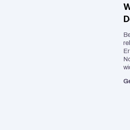
W
D
Be
re
Er
No
wi
Ge