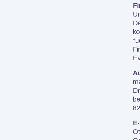
Fi
Un
De
ko
fu
Fi
Ev
Au
ma
Dr
be
82
E-
Ot