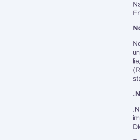
Na
En
N
No
un
li
(R
st
.
.N
im
Di