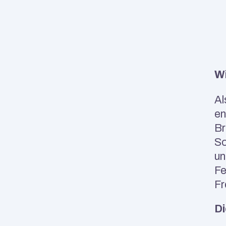
Wi
Al
en
Br
So
un
Fe
Fr
Di