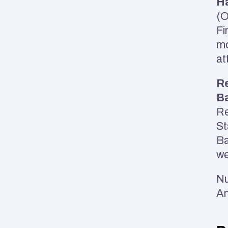
H
(O
Fi
mo
at
Re
Ba
Re
St
Ba
we
Nu
An