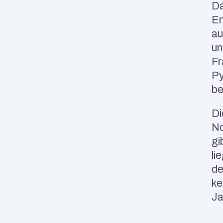
Da
En
au
un
Fr
Py
be
Di
No
gi
li
de
ke
Ja