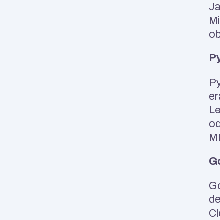
Ja
Mi
ob
P
Py
er
Le
od
ML
G
Go
de
Cl