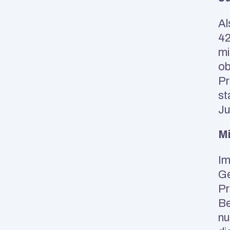
Al
42
mi
ob
Pr
st
Ju
Mi
Im
Ge
Pr
Be
nu