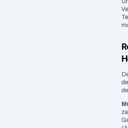
Un
Ve
Te
mo
R
H
De
de
de
Mu
za
Ge
(A