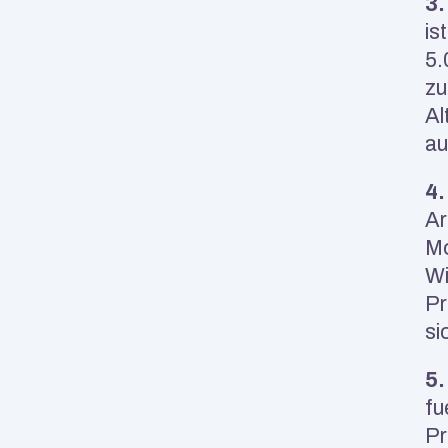
3.
is
5.
zu
Al
a
4.
Ar
Mo
Wi
Pr
si
5.
fu
Pr