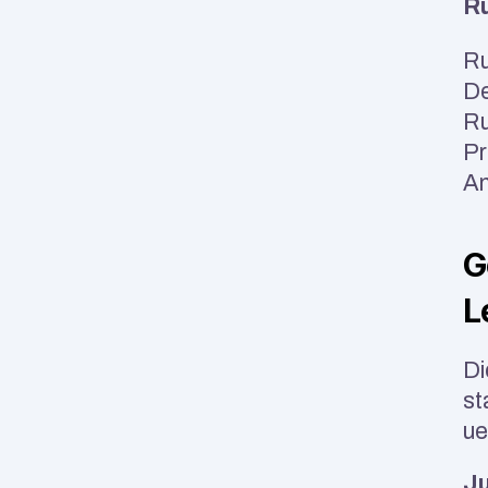
R
Ru
De
Ru
Pr
A
G
L
Di
st
ue
Ju