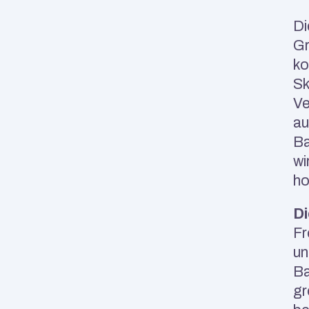
Di
Gr
ko
Sk
Ve
au
Ba
wi
ho
Di
Fr
un
Ba
gr