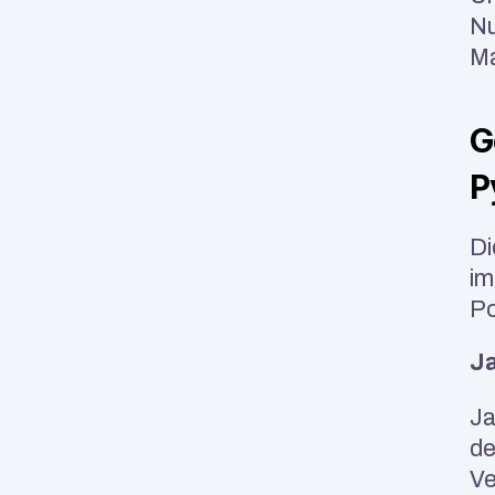
Nu
Ma
G
P
Di
im
Po
J
Ja
de
Ve