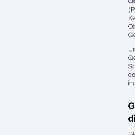
Ob
(P
Ke
Ob
Ge
Un
Ge
Sp
de
in
G
d
Di