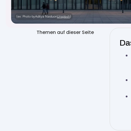
(ex: Photo by
Aditya Naidu
on
Unsplash
)
Themen auf dieser Seite
Da