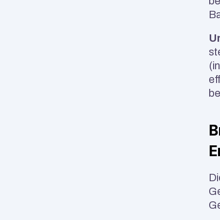
be
Ba
Un
st
(i
ef
be
B
E
Di
Ge
Ge