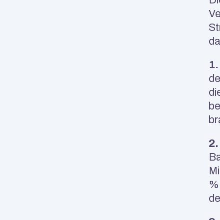
Ve
St
da
1.
de
di
be
br
2.
Ba
Mi
% 
de