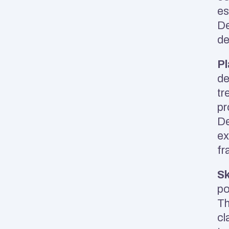
es
De
de
Pl
de
tr
pr
De
ex
fr
Sk
po
Th
cl