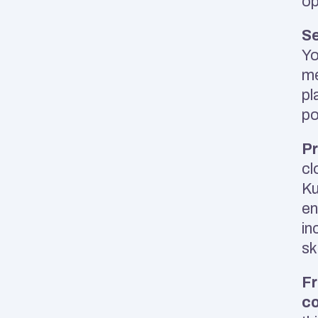
op
Se
Yo
me
pl
po
Pr
cl
Ku
en
in
sk
Fr
c