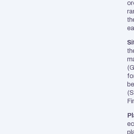
or
ra
th
ea
Si
th
ma
(G
fo
be
(S
Fi
Pl
ec
pl