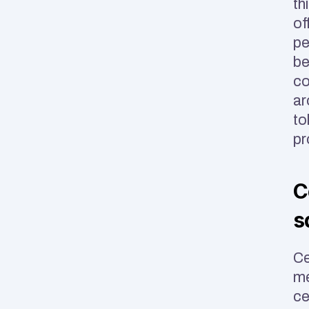
th
of
pe
be
co
ar
to
pr
C
s
Ce
me
ce