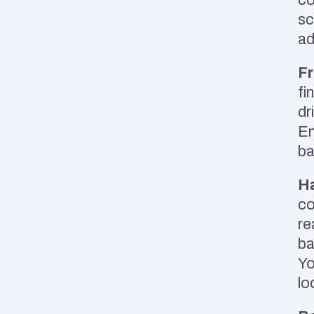
sc
ad
Fr
fi
dr
En
ba
H
co
re
ba
Yo
lo