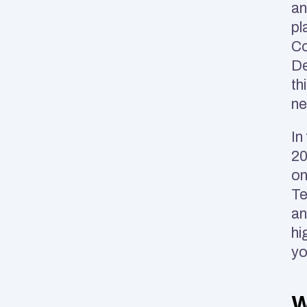
an
pl
Co
De
th
ne
In
20
on
Te
an
hi
yo
W