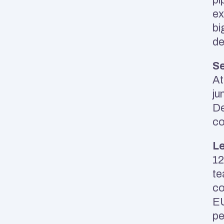
ex
bi
de
Se
At
ju
De
co
Le
12
te
co
EU
pe