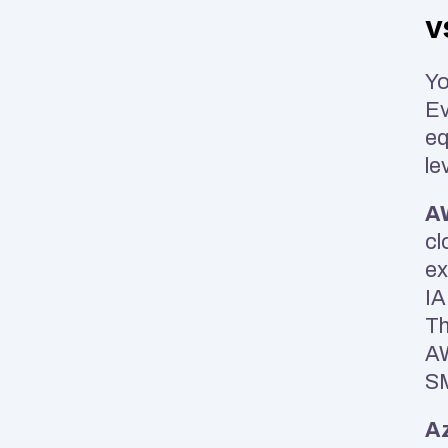
v
Yo
Ev
eq
le
A
cl
ex
IA
Th
AW
S
Az