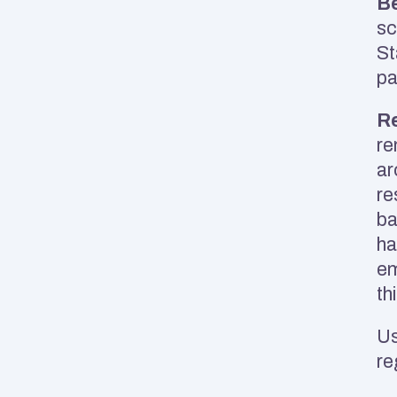
Be
sc
St
pa
Re
re
ar
re
ba
ha
em
th
Us
re