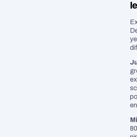
l
Ex
De
ye
di
Ju
gr
ex
sc
po
en
Mi
80
pi