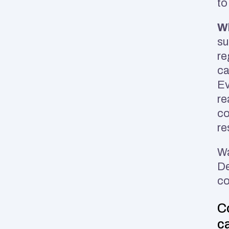
to
Wh
su
re
ca
Ev
re
co
re
Wa
De
co
Co
c