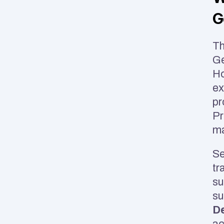
G
Th
Ge
Ho
ex
pr
Pr
ma
Se
tr
su
su
De
ac