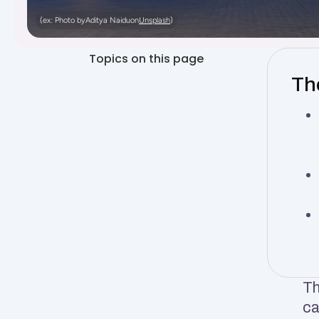
(ex: Photo by
Aditya Naidu
on
Unsplash
)
Topics on this page
The
Th
ca