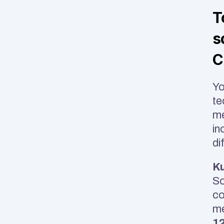
T
s
C
Yo
te
me
in
di
Ku
So
co
me
12