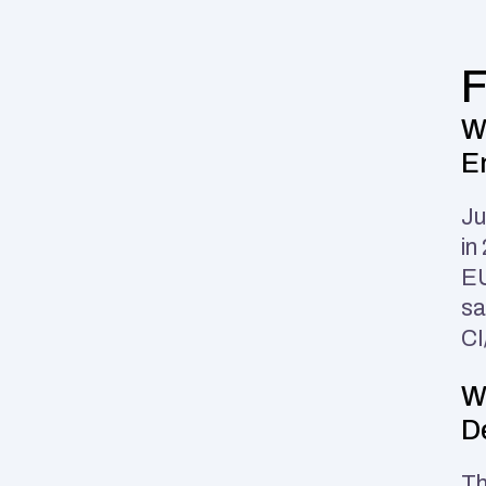
Wh
E
Ju
in
EU
sa
CI
Wh
D
Th