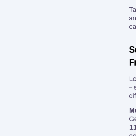
Ta
an
ea
S
F
Lo
– 
di
Mu
Ge
1
co