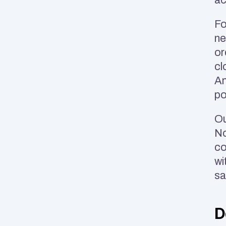
Fo
ne
or
cl
An
po
Ou
No
co
wi
sa
D