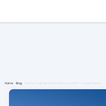
Services
Industries
F
Home
Blog
DevOps Engineer Salary Germany 2026 – Current Report