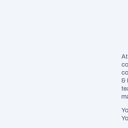
At
co
co
& 
te
ma
Yo
Yo