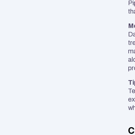
Pi
th
Mo
Da
tr
ma
al
pr
Ti
Te
ex
wh
C