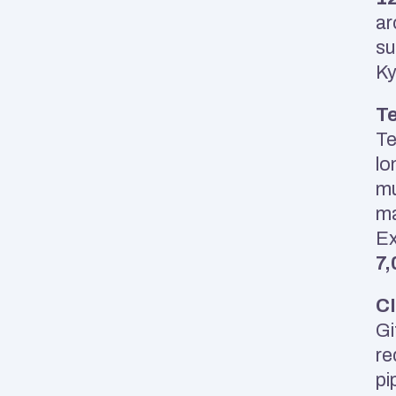
ar
su
Ky
Te
Te
lo
mu
ma
Ex
7,
CI
Gi
re
pi