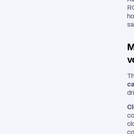
RO
ho
sa
M
v
ca
dr
Cl
co
cl
co