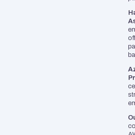
Ha
As
em
of
pa
ba
Az
Pr
ce
st
em
O
co
AW