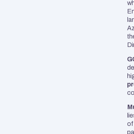
wh
En
la
Az
th
Di
GC
de
hi
pr
co
Mu
li
of
pa