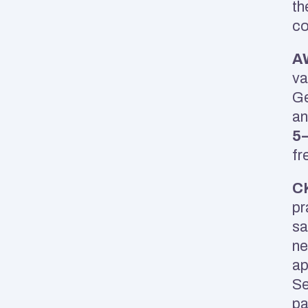
th
co
AW
va
Ge
5
fr
CK
pr
sa
ne
ap
Se
pa