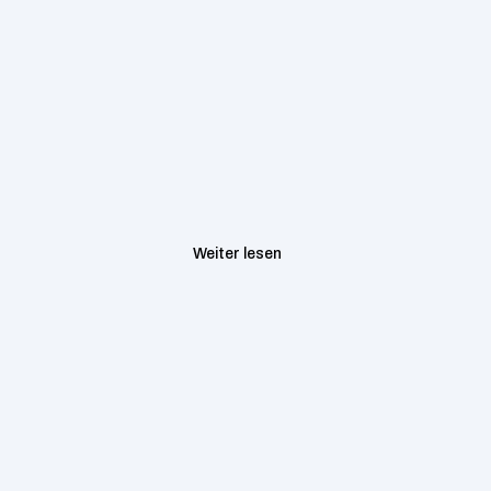
Java
NovaSearch
Associate Consultant 
(Fintech)
60.000
/ Jahr
1+ Years Experience
Remote
Full-Time
Weiter lesen
Associate